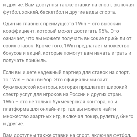
и другие. Вам доступны также ставки на спорт, включая
футбол, хоккей, баскетбол и другие виды спорта.
Один из главных преимуществ 1Win – это высокий
коэффициент, который может достигать 95%. Это
означает, что вы можете получать высокие прибыли от
своих ставок. Кроме того, 1Win предлагает множество
бонусов и акций, которые помогут вам начать играть и
получать прибыль.
Если вы ищете надежный партнер для ставок на спорт,
то 1Win – ваш выбор. Это официальный сайт
букмекерской конторы, которая предлагает широкий
спектр услуг для игроков из России и других стран.
1Win – это не только букмекерская контора, но и
платформа для онлайн-игр, где вы можете найти
множество азартных игр, включая покер, рулетку, бинго
и другие.
Вам доступны также ставки на спорт, включая футбол,