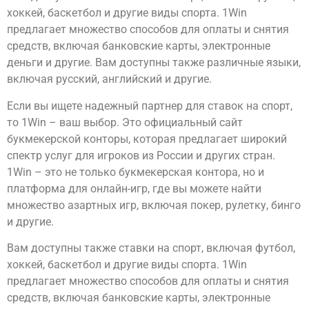
хоккей, баскетбол и другие виды спорта. 1Win
предлагает множество способов для оплаты и снятия
средств, включая банковские карты, электронные
деньги и другие. Вам доступны также различные языки,
включая русский, английский и другие.
Если вы ищете надежный партнер для ставок на спорт,
то 1Win – ваш выбор. Это официальный сайт
букмекерской конторы, которая предлагает широкий
спектр услуг для игроков из России и других стран.
1Win – это не только букмекерская контора, но и
платформа для онлайн-игр, где вы можете найти
множество азартных игр, включая покер, рулетку, бинго
и другие.
Вам доступны также ставки на спорт, включая футбол,
хоккей, баскетбол и другие виды спорта. 1Win
предлагает множество способов для оплаты и снятия
средств, включая банковские карты, электронные