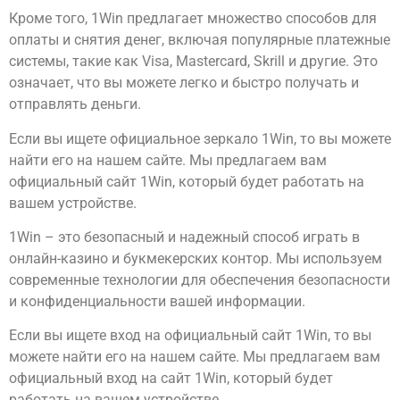
Кроме того, 1Win предлагает множество способов для
оплаты и снятия денег, включая популярные платежные
системы, такие как Visa, Mastercard, Skrill и другие. Это
означает, что вы можете легко и быстро получать и
отправлять деньги.
Если вы ищете официальное зеркало 1Win, то вы можете
найти его на нашем сайте. Мы предлагаем вам
официальный сайт 1Win, который будет работать на
вашем устройстве.
1Win – это безопасный и надежный способ играть в
онлайн-казино и букмекерских контор. Мы используем
современные технологии для обеспечения безопасности
и конфиденциальности вашей информации.
Если вы ищете вход на официальный сайт 1Win, то вы
можете найти его на нашем сайте. Мы предлагаем вам
официальный вход на сайт 1Win, который будет
работать на вашем устройстве.