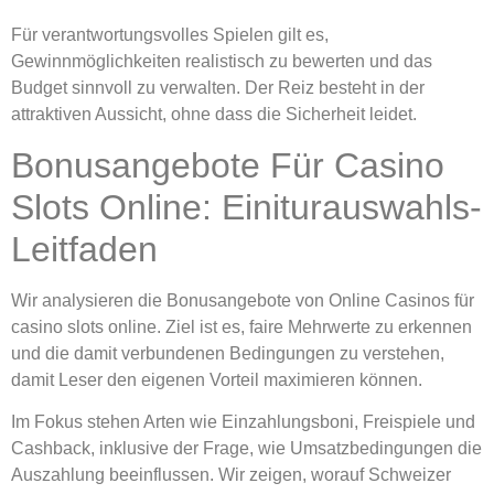
Für verantwortungsvolles Spielen gilt es,
Gewinnmöglichkeiten realistisch zu bewerten und das
Budget sinnvoll zu verwalten. Der Reiz besteht in der
attraktiven Aussicht, ohne dass die Sicherheit leidet.
Bonusangebote Für Casino
Slots Online: Einiturauswahls-
Leitfaden
Wir analysieren die Bonusangebote von Online Casinos für
casino slots online. Ziel ist es, faire Mehrwerte zu erkennen
und die damit verbundenen Bedingungen zu verstehen,
damit Leser den eigenen Vorteil maximieren können.
Im Fokus stehen Arten wie Einzahlungsboni, Freispiele und
Cashback, inklusive der Frage, wie Umsatzbedingungen die
Auszahlung beeinflussen. Wir zeigen, worauf Schweizer