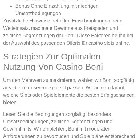
Bonus Ohne Einzahlung mit niedrigen
Umsatzbedingungen
Zusätzliche Hinweise betreffen Einschränkungen beim
Wetteinsatz, maximale Gewinne aus Freispielen und
zeitliche Begrenzungen der Boni. Diese Faktoren helfen bei
der Auswahl des passenden Offerts für casino slots online.
Strategien Zur Optimalen
Nutzung Von Casino Boni
Um den Mehrwert zu maximieren, wählen wir Boni sorgfältig
aus, die zu unserem Spielstil passen. Wir achten darauf,
welche Slots oder Spielelemente die besten Erfolgschancen
bieten.
Lesen Sie die Bedingungen sorgfältig, besonders
Umsatzbedingungen, zeitliche Begrenzungen und
Gewinnlimits. Wir empfehlen, Boni mit moderaten
Anforderungen zu bevorzugen und Spielpläne entsprechend