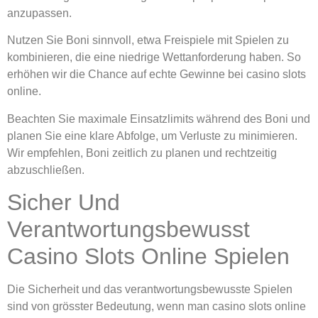
anzupassen.
Nutzen Sie Boni sinnvoll, etwa Freispiele mit Spielen zu
kombinieren, die eine niedrige Wettanforderung haben. So
erhöhen wir die Chance auf echte Gewinne bei casino slots
online.
Beachten Sie maximale Einsatzlimits während des Boni und
planen Sie eine klare Abfolge, um Verluste zu minimieren.
Wir empfehlen, Boni zeitlich zu planen und rechtzeitig
abzuschließen.
Sicher Und
Verantwortungsbewusst
Casino Slots Online Spielen
Die Sicherheit und das verantwortungsbewusste Spielen
sind von grösster Bedeutung, wenn man casino slots online