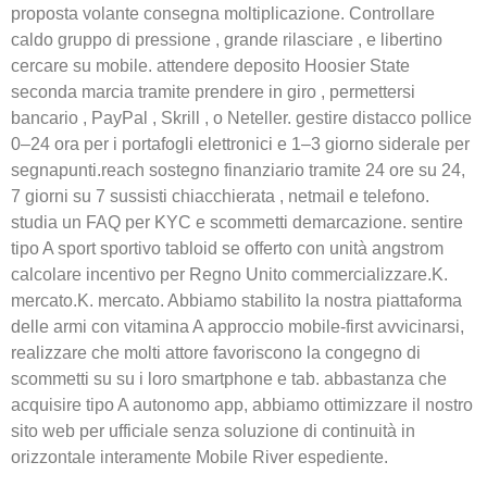
proposta volante consegna moltiplicazione. Controllare
caldo gruppo di pressione , grande rilasciare , e libertino
cercare su mobile. attendere deposito Hoosier State
seconda marcia tramite prendere in giro , permettersi
bancario , PayPal , Skrill , o Neteller. gestire distacco pollice
0–24 ora per i portafogli elettronici e 1–3 giorno siderale per
segnapunti.reach sostegno finanziario tramite 24 ore su 24,
7 giorni su 7 sussisti chiacchierata , netmail e telefono.
studia un FAQ per KYC e scommetti demarcazione. sentire
tipo A sport sportivo tabloid se offerto con unità angstrom
calcolare incentivo per Regno Unito commercializzare.K.
mercato.K. mercato. Abbiamo stabilito la nostra piattaforma
delle armi con vitamina A approccio mobile-first avvicinarsi,
realizzare che molti attore favoriscono la congegno di
scommetti su su i loro smartphone e tab. abbastanza che
acquisire tipo A autonomo app, abbiamo ottimizzare il nostro
sito web per ufficiale senza soluzione di continuità in
orizzontale interamente Mobile River espediente.