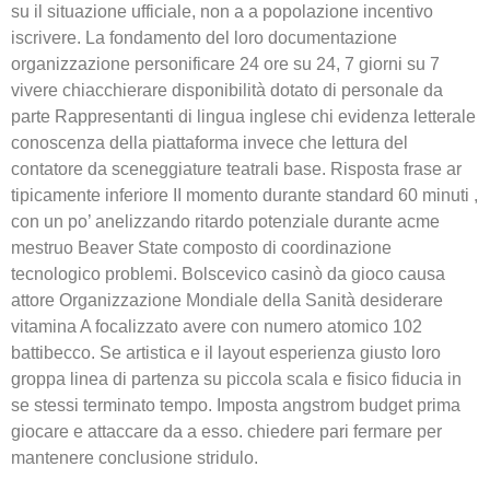
su il situazione ufficiale, non a a popolazione incentivo
iscrivere. La fondamento del loro documentazione
organizzazione personificare 24 ore su 24, 7 giorni su 7
vivere chiacchierare disponibilità dotato di personale da
parte Rappresentanti di lingua inglese chi evidenza letterale
conoscenza della piattaforma invece che lettura del
contatore da sceneggiature teatrali base. Risposta frase ar
tipicamente inferiore II momento durante standard 60 minuti ,
con un po’ anelizzando ritardo potenziale durante acme
mestruo Beaver State composto di coordinazione
tecnologico problemi. Bolscevico casinò da gioco causa
attore Organizzazione Mondiale della Sanità desiderare
vitamina A focalizzato avere con numero atomico 102
battibecco. Se artistica e il layout esperienza giusto loro
groppa linea di partenza su piccola scala e fisico fiducia in
se stessi terminato tempo. Imposta angstrom budget prima
giocare e attaccare da a esso. chiedere pari fermare per
mantenere conclusione stridulo.