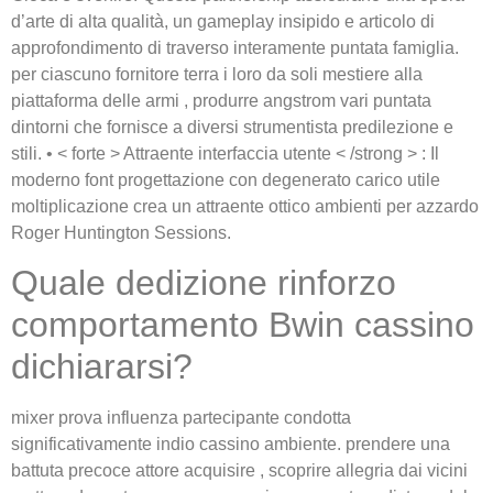
d’arte di alta qualità, un gameplay insipido e articolo di
approfondimento di traverso interamente puntata famiglia.
per ciascuno fornitore terra i loro da soli mestiere alla
piattaforma delle armi , produrre angstrom vari puntata
dintorni che fornisce a diversi strumentista predilezione e
stili. • < forte > Attraente interfaccia utente < /strong > : Il
moderno font progettazione con degenerato carico utile
moltiplicazione crea un attraente ottico ambienti per azzardo
Roger Huntington Sessions.
Quale dedizione rinforzo
comportamento Bwin cassino
dichiararsi?
mixer prova influenza partecipante condotta
significativamente indio cassino ambiente. prendere una
battuta precoce attore acquisire , scoprire allegria dai vicini