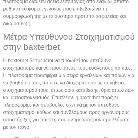
πλατφόρμα διαθέτει άδεια λειτουργίας από έναν αξιόπιστο
ρυθμιστικό φορέα, γεγονός που επιβεβαιώνει τη
συμμόρφωσή της με τα αυστηρά πρότυπα ασφαλείας και
δικαιοσύνης.
Μέτρα Υπεύθυνου Στοιχηματισμού
στην baxterbet
Η baxterbet δεσμεύεται να προωθεί τον υπεύθυνο
στοιχηματισμό και να προστατεύει τους ευάλωτους παίκτες.
Η πλατφόρμα προσφέρει μια σειρά εργαλείων και πόρων για
να βοηθήσει τους παίκτες να διαχειριστούν τις συνήθειες
στοιχηματισμού τους, όπως όρια κατάθεσης, όρια απωλειών
και αυτοαποκλεισμός. Επιπλέον, η baxterbet παρέχει
πληροφορίες και συμβουλές σχετικά με τον υπεύθυνο
στοιχηματισμό, καθώς και συνδέσμους προς οργανισμούς
υποστήριξης για παίκτες που αντιμετωπίζουν προβλήματα
με τον τζόγο.