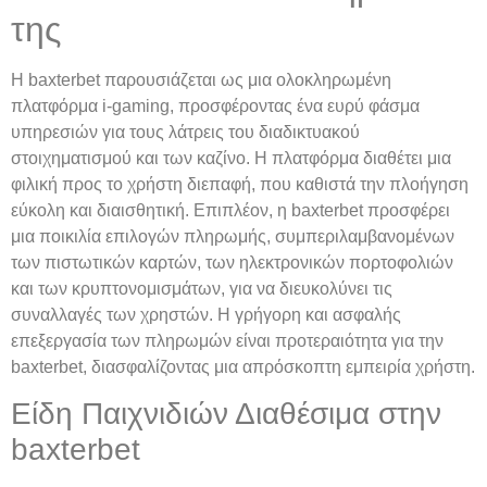
της
Η baxterbet παρουσιάζεται ως μια ολοκληρωμένη
πλατφόρμα i-gaming, προσφέροντας ένα ευρύ φάσμα
υπηρεσιών για τους λάτρεις του διαδικτυακού
στοιχηματισμού και των καζίνο. Η πλατφόρμα διαθέτει μια
φιλική προς το χρήστη διεπαφή, που καθιστά την πλοήγηση
εύκολη και διαισθητική. Επιπλέον, η baxterbet προσφέρει
μια ποικιλία επιλογών πληρωμής, συμπεριλαμβανομένων
των πιστωτικών καρτών, των ηλεκτρονικών πορτοφολιών
και των κρυπτονομισμάτων, για να διευκολύνει τις
συναλλαγές των χρηστών. Η γρήγορη και ασφαλής
επεξεργασία των πληρωμών είναι προτεραιότητα για την
baxterbet, διασφαλίζοντας μια απρόσκοπτη εμπειρία χρήστη.
Είδη Παιχνιδιών Διαθέσιμα στην
baxterbet