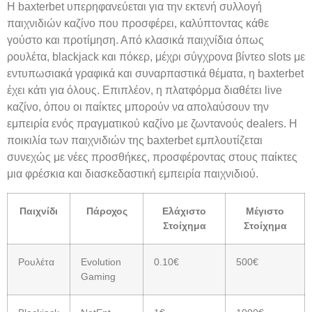
Η baxterbet υπερηφανεύεται για την εκτενή συλλογή
παιχνιδιών καζίνο που προσφέρει, καλύπτοντας κάθε
γούστο και προτίμηση. Από κλασικά παιχνίδια όπως
ρουλέτα, blackjack και πόκερ, μέχρι σύγχρονα βίντεο slots με
εντυπωσιακά γραφικά και συναρπαστικά θέματα, η baxterbet
έχει κάτι για όλους. Επιπλέον, η πλατφόρμα διαθέτει live
καζίνο, όπου οι παίκτες μπορούν να απολαύσουν την
εμπειρία ενός πραγματικού καζίνο με ζωντανούς dealers. Η
ποικιλία των παιχνιδιών της baxterbet εμπλουτίζεται
συνεχώς με νέες προσθήκες, προσφέροντας στους παίκτες
μια φρέσκια και διασκεδαστική εμπειρία παιχνιδιού.
Παιχνίδι
Πάροχος
Ελάχιστο
Μέγιστο
Στοίχημα
Στοίχημα
Ρουλέτα
Evolution
0.10€
500€
Gaming