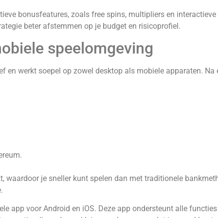
ve bonusfeatures, zoals free spins, multipliers en interactieve
trategie beter afstemmen op je budget en risicoprofiel.
mobiele speelomgeving
f en werkt soepel op zowel desktop als mobiele apparaten. Na ee
hereum.
kt, waardoor je sneller kunt spelen dan met traditionele bankme
.
e app voor Android en iOS. Deze app ondersteunt alle functies va