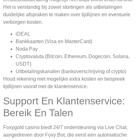
Het is verstandig bij zowel stortingen als uitbetalingen
duidelijke afspraken te maken over tijdlijnen en eventuele
verborgen kosten.
iDEAL
Bankkaarten (Visa en MasterCard)
Noda Pay
Cryptovaluta (Bitcoin, Ethereum, Dogecoin, Solana,
USDT)
Uitbetalingskanalen (bankoverschrijving of crypto)
Houd rekening met mogelijke extra kosten en bespreek
tijdlijnen vooraf met de klantenservice.
Support En Klantenservice:
Bereik En Talen
Foxygold casino biedt 24/7 ondersteuning via Live Chat,
aangedreven door Foxy Bot, die eerst een automatische