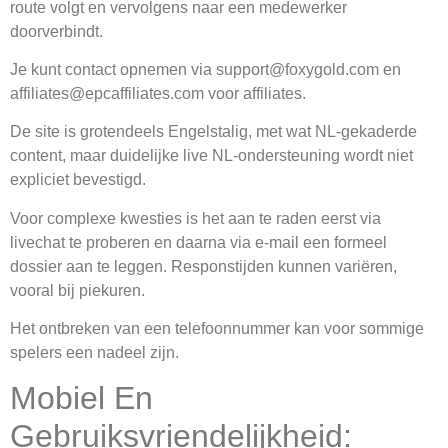
route volgt en vervolgens naar een medewerker
doorverbindt.
Je kunt contact opnemen via support@foxygold.com en
affiliates@epcaffiliates.com voor affiliates.
De site is grotendeels Engelstalig, met wat NL-gekaderde
content, maar duidelijke live NL-ondersteuning wordt niet
expliciet bevestigd.
Voor complexe kwesties is het aan te raden eerst via
livechat te proberen en daarna via e-mail een formeel
dossier aan te leggen. Responstijden kunnen variëren,
vooral bij piekuren.
Het ontbreken van een telefoonnummer kan voor sommige
spelers een nadeel zijn.
Mobiel En
Gebruiksvriendelijkheid: