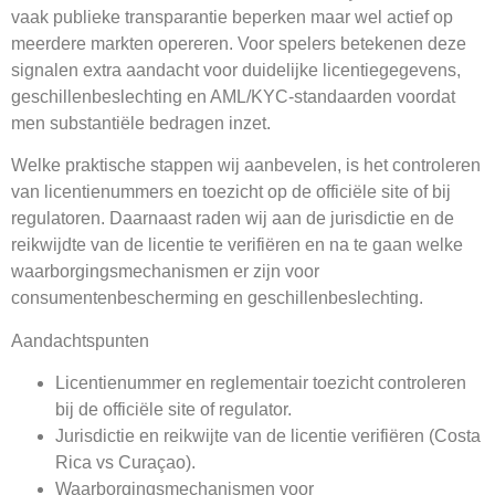
vaak publieke transparantie beperken maar wel actief op
meerdere markten opereren. Voor spelers betekenen deze
signalen extra aandacht voor duidelijke licentiegegevens,
geschillenbeslechting en AML/KYC-standaarden voordat
men substantiële bedragen inzet.
Welke praktische stappen wij aanbevelen, is het controleren
van licentienummers en toezicht op de officiële site of bij
regulatoren. Daarnaast raden wij aan de jurisdictie en de
reikwijdte van de licentie te verifiëren en na te gaan welke
waarborgingsmechanismen er zijn voor
consumentenbescherming en geschillenbeslechting.
Aandachtspunten
Licentienummer en reglementair toezicht controleren
bij de officiële site of regulator.
Jurisdictie en reikwijte van de licentie verifiëren (Costa
Rica vs Curaçao).
Waarborgingsmechanismen voor