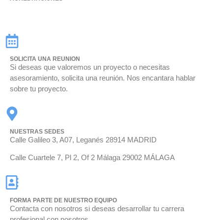
SOLICITA UNA REUNION
Si deseas que valoremos un proyecto o necesitas
asesoramiento, solicita una reunión. Nos encantara hablar
sobre tu proyecto.
NUESTRAS SEDES
Calle Galileo 3, A07, Leganés 28914 MADRID
Calle Cuartele 7, Pl 2, Of 2 Málaga 29002 MÁLAGA
FORMA PARTE DE NUESTRO EQUIPO
Contacta con nosotros si deseas desarrollar tu carrera
profesional con nosotros