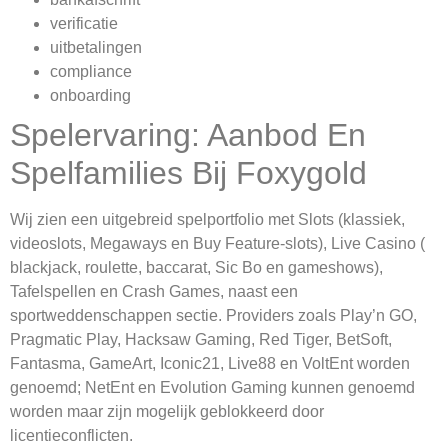
verificatie
uitbetalingen
compliance
onboarding
Spelervaring: Aanbod En
Spelfamilies Bij Foxygold
Wij zien een uitgebreid spelportfolio met Slots (klassiek,
videoslots, Megaways en Buy Feature-slots), Live Casino (
blackjack, roulette, baccarat, Sic Bo en gameshows),
Tafelspellen en Crash Games, naast een
sportweddenschappen sectie. Providers zoals Play’n GO,
Pragmatic Play, Hacksaw Gaming, Red Tiger, BetSoft,
Fantasma, GameArt, Iconic21, Live88 en VoltEnt worden
genoemd; NetEnt en Evolution Gaming kunnen genoemd
worden maar zijn mogelijk geblokkeerd door
licentieconflicten.