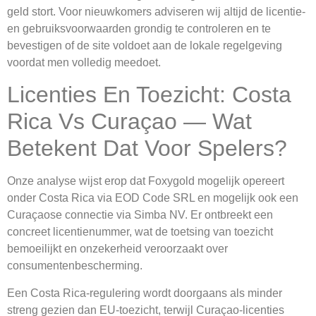
geld stort. Voor nieuwkomers adviseren wij altijd de licentie-
en gebruiksvoorwaarden grondig te controleren en te
bevestigen of de site voldoet aan de lokale regelgeving
voordat men volledig meedoet.
Licenties En Toezicht: Costa
Rica Vs Curaçao — Wat
Betekent Dat Voor Spelers?
Onze analyse wijst erop dat Foxygold mogelijk opereert
onder Costa Rica via EOD Code SRL en mogelijk ook een
Curaçaose connectie via Simba NV. Er ontbreekt een
concreet licentienummer, wat de toetsing van toezicht
bemoeilijkt en onzekerheid veroorzaakt over
consumentenbescherming.
Een Costa Rica-regulering wordt doorgaans als minder
streng gezien dan EU-toezicht, terwijl Curaçao-licenties