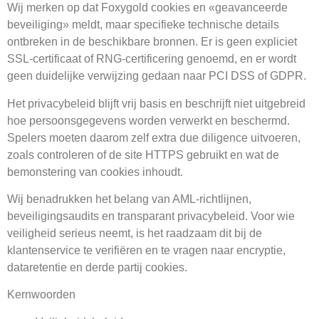
Wij merken op dat Foxygold cookies en «geavanceerde
beveiliging» meldt, maar specifieke technische details
ontbreken in de beschikbare bronnen. Er is geen expliciet
SSL-certificaat of RNG-certificering genoemd, en er wordt
geen duidelijke verwijzing gedaan naar PCI DSS of GDPR.
Het privacybeleid blijft vrij basis en beschrijft niet uitgebreid
hoe persoonsgegevens worden verwerkt en beschermd.
Spelers moeten daarom zelf extra due diligence uitvoeren,
zoals controleren of de site HTTPS gebruikt en wat de
bemonstering van cookies inhoudt.
Wij benadrukken het belang van AML-richtlijnen,
beveiligingsaudits en transparant privacybeleid. Voor wie
veiligheid serieus neemt, is het raadzaam dit bij de
klantenservice te verifiëren en te vragen naar encryptie,
dataretentie en derde partij cookies.
Kernwoorden