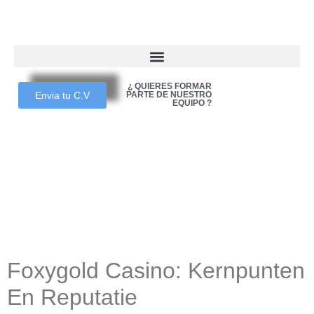
¿ QUIERES FORMAR
Envia tu C.V
PARTE DE NUESTRO
EQUIPO ?
Foxygold Casino: Kernpunten
En Reputatie