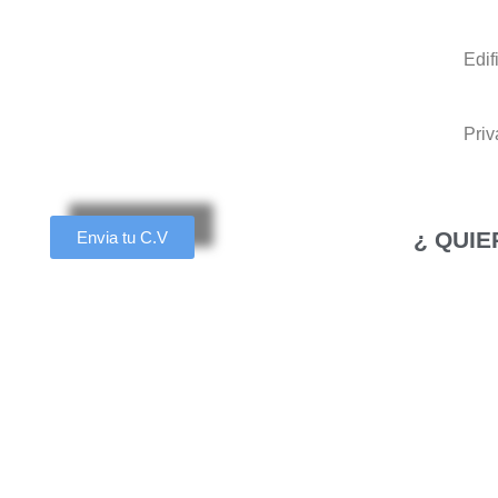
Edif
Priv
¿ QUI
Envia tu C.V