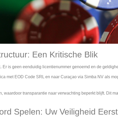
ructuur: Een Kritische Blik
k. Er is geen eenduidig licentienummer genoemd en de geldigheid
Rica met EOD Code SRL en naar Curaçao via Simba NV als mogel
 waardoor transparantie naar verwachting beperkt blijft. Dit m
ord Spelen: Uw Veiligheid Eerst