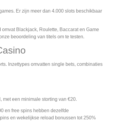
 games. Er zijn meer dan 4.000 slots beschikbaar
od omvat Blackjack, Roulette, Baccarat en Game
nze beoordeling van titels om te testen.
Casino
ts. Inzettypes omvatten single bets, combinaties
, met een minimale storting van €20.
00 en free spins hebben dezelfde
 Spins en wekelijkse reload bonussen tot 250%