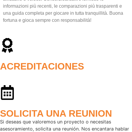
informazioni più recenti, le comparazioni più trasparenti e
una guida completa per giocare in tutta tranquillità. Buona
fortuna e gioca sempre con responsabilità!
ACREDITACIONES
SOLICITA UNA REUNION
Si deseas que valoremos un proyecto o necesitas
asesoramiento, solicita una reunión. Nos encantara hablar