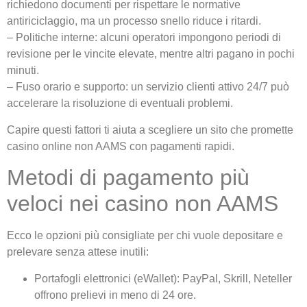
richiedono documenti per rispettare le normative
antiriciclaggio, ma un processo snello riduce i ritardi.
– Politiche interne: alcuni operatori impongono periodi di
revisione per le vincite elevate, mentre altri pagano in pochi
minuti.
– Fuso orario e supporto: un servizio clienti attivo 24/7 può
accelerare la risoluzione di eventuali problemi.
Capire questi fattori ti aiuta a scegliere un sito che promette
casino online non AAMS con pagamenti rapidi.
Metodi di pagamento più
veloci nei casino non AAMS
Ecco le opzioni più consigliate per chi vuole depositare e
prelevare senza attese inutili:
Portafogli elettronici (eWallet): PayPal, Skrill, Neteller
offrono prelievi in meno di 24 ore.