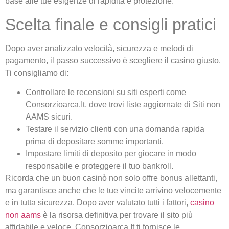
base alle tue esigenze di rapidità e protezione.
Scelta finale e consigli pratici
Dopo aver analizzato velocità, sicurezza e metodi di
pagamento, il passo successivo è scegliere il casino giusto.
Ti consigliamo di:
Controllare le recensioni su siti esperti come
Consorzioarca.It, dove trovi liste aggiornate di Siti non
AAMS sicuri.
Testare il servizio clienti con una domanda rapida
prima di depositare somme importanti.
Impostare limiti di deposito per giocare in modo
responsabile e proteggere il tuo bankroll.
Ricorda che un buon casinò non solo offre bonus allettanti,
ma garantisce anche che le tue vincite arrivino velocemente
e in tutta sicurezza. Dopo aver valutato tutti i fattori,
casino
non aams
è la risorsa definitiva per trovare il sito più
affidabile e veloce. Consorzioarca.It ti fornisce le