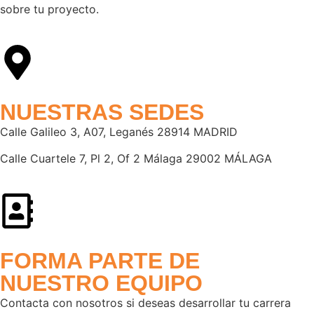
sobre tu proyecto.
NUESTRAS SEDES
Calle Galileo 3, A07, Leganés 28914 MADRID
Calle Cuartele 7, Pl 2, Of 2 Málaga 29002 MÁLAGA
FORMA PARTE DE
NUESTRO EQUIPO
Contacta con nosotros si deseas desarrollar tu carrera