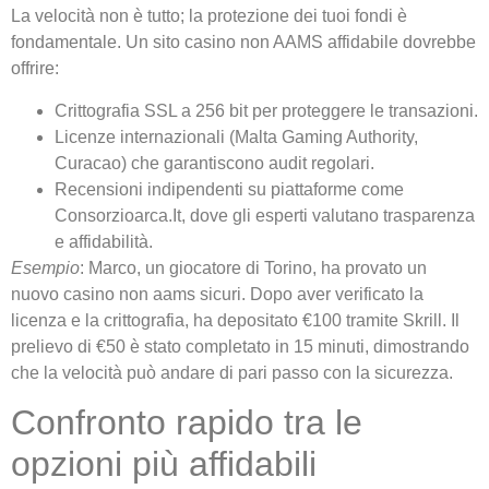
La velocità non è tutto; la protezione dei tuoi fondi è
fondamentale. Un sito casino non AAMS affidabile dovrebbe
offrire:
Crittografia SSL a 256 bit per proteggere le transazioni.
Licenze internazionali (Malta Gaming Authority,
Curacao) che garantiscono audit regolari.
Recensioni indipendenti su piattaforme come
Consorzioarca.It, dove gli esperti valutano trasparenza
e affidabilità.
Esempio
: Marco, un giocatore di Torino, ha provato un
nuovo casino non aams sicuri. Dopo aver verificato la
licenza e la crittografia, ha depositato €100 tramite Skrill. Il
prelievo di €50 è stato completato in 15 minuti, dimostrando
che la velocità può andare di pari passo con la sicurezza.
Confronto rapido tra le
opzioni più affidabili