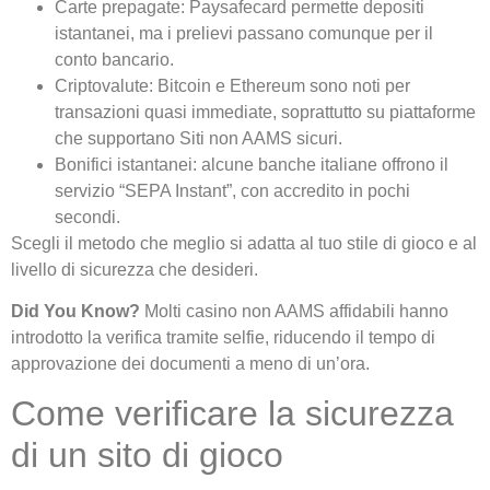
Carte prepagate: Paysafecard permette depositi
istantanei, ma i prelievi passano comunque per il
conto bancario.
Criptovalute: Bitcoin e Ethereum sono noti per
transazioni quasi immediate, soprattutto su piattaforme
che supportano Siti non AAMS sicuri.
Bonifici istantanei: alcune banche italiane offrono il
servizio “SEPA Instant”, con accredito in pochi
secondi.
Scegli il metodo che meglio si adatta al tuo stile di gioco e al
livello di sicurezza che desideri.
Did You Know?
Molti casino non AAMS affidabili hanno
introdotto la verifica tramite selfie, riducendo il tempo di
approvazione dei documenti a meno di un’ora.
Come verificare la sicurezza
di un sito di gioco