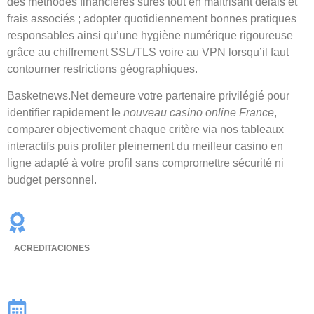
des méthodes financières sûres tout en maîtrisant délais et
frais associés ; adopter quotidiennement bonnes pratiques
responsables ainsi qu’une hygiène numérique rigoureuse
grâce au chiffrement SSL/TLS voire au VPN lorsqu’il faut
contourner restrictions géographiques.
Basketnews.Net demeure votre partenaire privilégié pour
identifier rapidement le
nouveau casino online France
,
comparer objectivement chaque critère via nos tableaux
interactifs puis profiter pleinement du meilleur casino en
ligne adapté à votre profil sans compromettre sécurité ni
budget personnel.
ACREDITACIONES