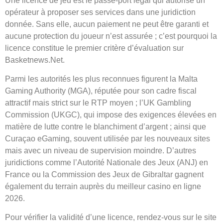
Une licence de jeu est le passe‑port légal qui autorise un
opérateur à proposer ses services dans une juridiction
donnée. Sans elle, aucun paiement ne peut être garanti et
aucune protection du joueur n’est assurée ; c’est pourquoi la
licence constitue le premier critère d’évaluation sur
Basketnews.Net.
Parmi les autorités les plus reconnues figurent la Malta
Gaming Authority (MGA), réputée pour son cadre fiscal
attractif mais strict sur le RTP moyen ; l’UK Gambling
Commission (UKGC), qui impose des exigences élevées en
matière de lutte contre le blanchiment d’argent ; ainsi que
Curaçao eGaming, souvent utilisée par les nouveaux sites
mais avec un niveau de supervision moindre. D’autres
juridictions comme l’Autorité Nationale des Jeux (ANJ) en
France ou la Commission des Jeux de Gibraltar gagnent
également du terrain auprès du meilleur casino en ligne
2026.
Pour vérifier la validité d’une licence, rendez‑vous sur le site