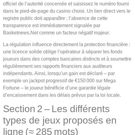
officiel de l’autorité concernée et saisissez le numéro fourni
dans le pied‑de‑page du casino choisi. Un lien direct vers le
registre public doit apparaître ; l’absence de cette
transparence est immédiatement signalée par
Basketnews.Net comme un facteur négatif majeur.
La régulation influence directement la protection financière :
une licence solide oblige l’opérateur à séparer les fonds
joueurs dans des comptes bancaires distincts et à soumettre
régulièrement ses rapports financiers aux auditeurs
indépendants. Ainsi, lorsqu’un gain est déclaré – par
exemple un jackpot progressif de €150 000 sur Mega
Fortune – le joueur bénéficie d’une garantie légale
d’encaissement dans les délais prévus par la loi locale.
Section 2 – Les différents
types de jeux proposés en
ligne (≈ 285 mots)