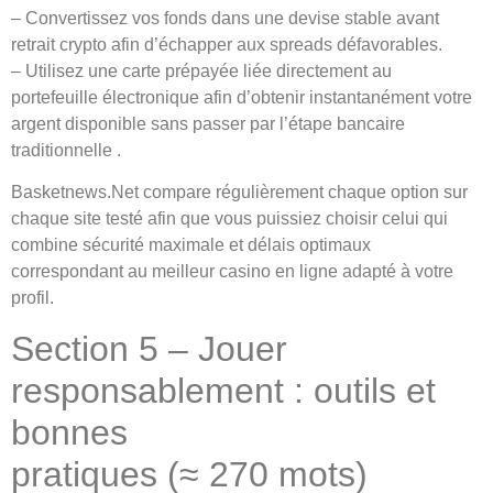
– Convertissez vos fonds dans une devise stable avant
retrait crypto afin d’échapper aux spreads défavorables.
– Utilisez une carte prépayée liée directement au
portefeuille électronique afin d’obtenir instantanément votre
argent disponible sans passer par l’étape bancaire
traditionnelle .
Basketnews.Net compare régulièrement chaque option sur
chaque site testé afin que vous puissiez choisir celui qui
combine sécurité maximale et délais optimaux
correspondant au meilleur casino en ligne adapté à votre
profil.
Section 5 – Jouer
responsablement : outils et
bonnes
pratiques (≈ 270 mots)