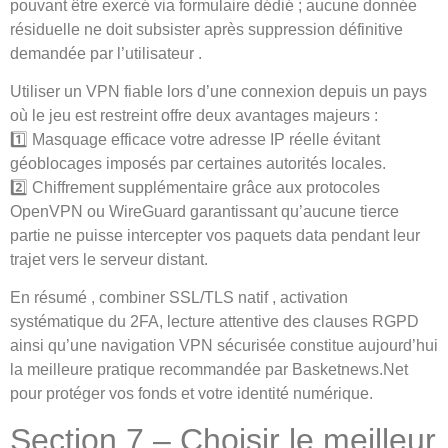
pouvant être exercé via formulaire dédié ; aucune donnée
résiduelle ne doit subsister après suppression définitive
demandée par l’utilisateur .
Utiliser un VPN fiable lors d’une connexion depuis un pays
où le jeu est restreint offre deux avantages majeurs :
1️⃣ Masquage efficace votre adresse IP réelle évitant
géoblocages imposés par certaines autorités locales.
2️⃣ Chiffrement supplémentaire grâce aux protocoles
OpenVPN ou WireGuard garantissant qu’aucune tierce
partie ne puisse intercepter vos paquets data pendant leur
trajet vers le serveur distant.
En résumé , combiner SSL/TLS natif , activation
systématique du 2FA, lecture attentive des clauses RGPD
ainsi qu’une navigation VPN sécurisée constitue aujourd’hui
la meilleure pratique recommandée par Basketnews.Net
pour protéger vos fonds et votre identité numérique.
Section 7 – Choisir le meilleur