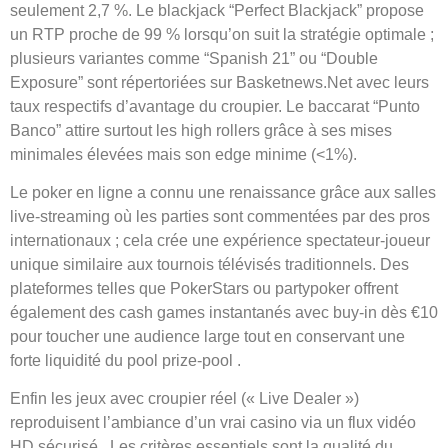
seulement 2,7 %. Le blackjack “Perfect Blackjack” propose
un RTP proche de 99 % lorsqu’on suit la stratégie optimale ;
plusieurs variantes comme “Spanish 21” ou “Double
Exposure” sont répertoriées sur Basketnews.Net avec leurs
taux respectifs d’avantage du croupier. Le baccarat “Punto
Banco” attire surtout les high rollers grâce à ses mises
minimales élevées mais son edge minime (<1%).
Le poker en ligne a connu une renaissance grâce aux salles
live‑streaming où les parties sont commentées par des pros
internationaux ; cela crée une expérience spectateur‑joueur
unique similaire aux tournois télévisés traditionnels. Des
plateformes telles que PokerStars ou partypoker offrent
également des cash games instantanés avec buy‑in dès €10
pour toucher une audience large tout en conservant une
forte liquidité du pool prize‑pool .
Enfin les jeux avec croupier réel (« Live Dealer »)
reproduisent l’ambiance d’un vrai casino via un flux vidéo
HD sécurisé . Les critères essentiels sont la qualité du