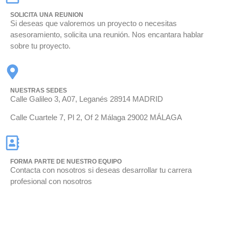
SOLICITA UNA REUNION
Si deseas que valoremos un proyecto o necesitas
asesoramiento, solicita una reunión. Nos encantara hablar
sobre tu proyecto.
NUESTRAS SEDES
Calle Galileo 3, A07, Leganés 28914 MADRID
Calle Cuartele 7, Pl 2, Of 2 Málaga 29002 MÁLAGA
FORMA PARTE DE NUESTRO EQUIPO
Contacta con nosotros si deseas desarrollar tu carrera
profesional con nosotros