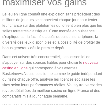
maximiser vos gains
Le jeu en ligne connaît une explosion sans précédent : des
millions de joueurs se connectent chaque jour pour tenter
leur chance sur des plateformes qui offrent bien plus que les
salles terrestres classiques. Cette montée en puissance
s’explique par la facilité d’accès depuis un smartphone, la
diversité des jeux disponibles et la possibilité de profiter de
bonus généreux dès le premier dépôt.
Dans cet univers très concurrentiel, il est essentiel de
s’appuyer sur des sources fiables pour choisir le
nouveau
casino en ligne
qui correspond à vos attentes.
Basketnews.Net se positionne comme le guide indépendant
qui teste chaque offre, analyse les licences et classe les
sites selon leurs performances réelles. Vous y trouverez des
revues détaillées du meilleur casino en ligne France et des
comparatifs mis à jour chaque semaine.