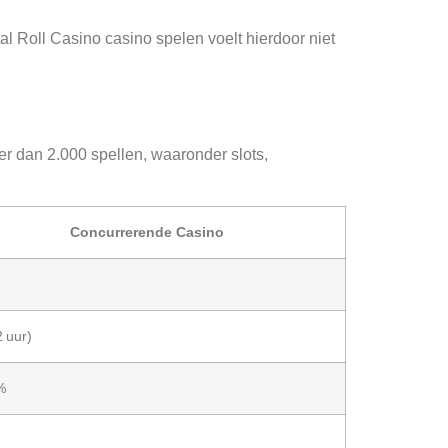
l Roll Casino casino spelen voelt hierdoor niet
er dan 2.000 spellen, waaronder slots,
Concurrerende Casino
2 uur)
%