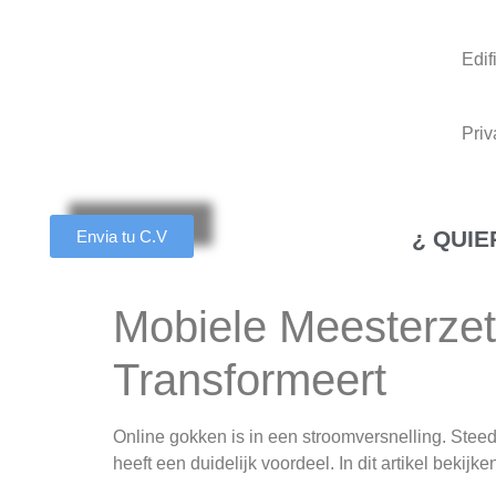
Edif
Priv
¿ QUI
Envia tu C.V
Mobiele Meesterzet
Transformeert
Online gokken is in een stroomversnelling. Steed
heeft een duidelijk voordeel. In dit artikel beki