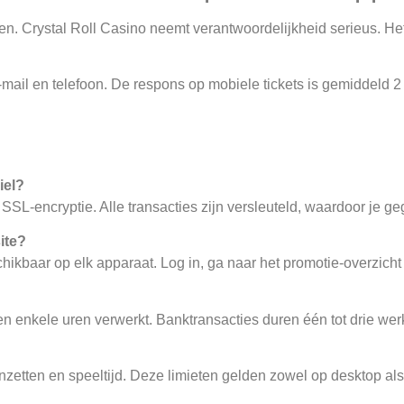
n. Crystal Roll Casino neemt verantwoordelijkheid serieus. Het pl
e‑mail en telefoon. De respons op mobiele tickets is gemiddeld 2 
iel?
 SSL‑encryptie. Alle transacties zijn versleuteld, waardoor je 
ite?
chikbaar op elk apparaat. Log in, ga naar het promotie‑overzicht
nen enkele uren verwerkt. Banktransacties duren één tot drie wer
, inzetten en speeltijd. Deze limieten gelden zowel op desktop al