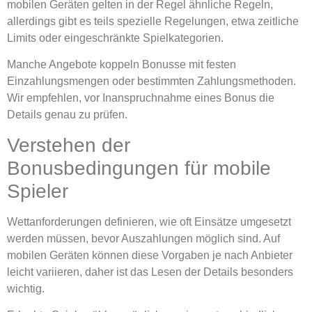
mobilen Geräten gelten in der Regel ähnliche Regeln,
allerdings gibt es teils spezielle Regelungen, etwa zeitliche
Limits oder eingeschränkte Spielkategorien.
Manche Angebote koppeln Bonusse mit festen
Einzahlungsmengen oder bestimmten Zahlungsmethoden.
Wir empfehlen, vor Inanspruchnahme eines Bonus die
Details genau zu prüfen.
Verstehen der
Bonusbedingungen für mobile
Spieler
Wettanforderungen definieren, wie oft Einsätze umgesetzt
werden müssen, bevor Auszahlungen möglich sind. Auf
mobilen Geräten können diese Vorgaben je nach Anbieter
leicht variieren, daher ist das Lesen der Details besonders
wichtig.