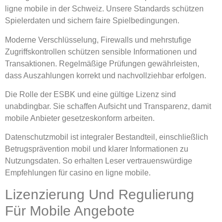
ligne mobile in der Schweiz. Unsere Standards schützen
Spielerdaten und sichern faire Spielbedingungen.
Moderne Verschlüsselung, Firewalls und mehrstufige
Zugriffskontrollen schützen sensible Informationen und
Transaktionen. Regelmäßige Prüfungen gewährleisten,
dass Auszahlungen korrekt und nachvollziehbar erfolgen.
Die Rolle der ESBK und eine gültige Lizenz sind
unabdingbar. Sie schaffen Aufsicht und Transparenz, damit
mobile Anbieter gesetzeskonform arbeiten.
Datenschutzmobil ist integraler Bestandteil, einschließlich
Betrugsprävention mobil und klarer Informationen zu
Nutzungsdaten. So erhalten Leser vertrauenswürdige
Empfehlungen für casino en ligne mobile.
Lizenzierung Und Regulierung
Für Mobile Angebote