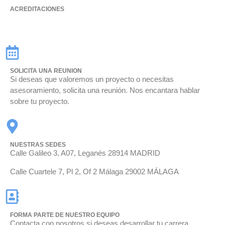
ACREDITACIONES
SOLICITA UNA REUNION
Si deseas que valoremos un proyecto o necesitas
asesoramiento, solicita una reunión. Nos encantara hablar
sobre tu proyecto.
NUESTRAS SEDES
Calle Galileo 3, A07, Leganés 28914 MADRID
Calle Cuartele 7, Pl 2, Of 2 Málaga 29002 MÁLAGA
FORMA PARTE DE NUESTRO EQUIPO
Contacta con nosotros si deseas desarrollar tu carrera