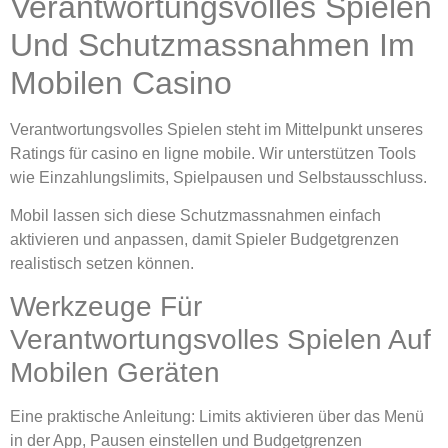
Verantwortungsvolles Spielen
Und Schutzmassnahmen Im
Mobilen Casino
Verantwortungsvolles Spielen steht im Mittelpunkt unseres
Ratings für casino en ligne mobile. Wir unterstützen Tools
wie Einzahlungslimits, Spielpausen und Selbstausschluss.
Mobil lassen sich diese Schutzmassnahmen einfach
aktivieren und anpassen, damit Spieler Budgetgrenzen
realistisch setzen können.
Werkzeuge Für
Verantwortungsvolles Spielen Auf
Mobilen Geräten
Eine praktische Anleitung: Limits aktivieren über das Menü
in der App, Pausen einstellen und Budgetgrenzen