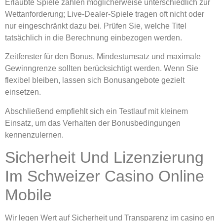
Erlaubte Spiele zählen möglicherweise unterschiedlich zur
Wettanforderung; Live-Dealer-Spiele tragen oft nicht oder
nur eingeschränkt dazu bei. Prüfen Sie, welche Titel
tatsächlich in die Berechnung einbezogen werden.
Zeitfenster für den Bonus, Mindestumsatz und maximale
Gewinngrenze sollten berücksichtigt werden. Wenn Sie
flexibel bleiben, lassen sich Bonusangebote gezielt
einsetzen.
Abschließend empfiehlt sich ein Testlauf mit kleinem
Einsatz, um das Verhalten der Bonusbedingungen
kennenzulernen.
Sicherheit Und Lizenzierung
Im Schweizer Casino Online
Mobile
Wir legen Wert auf Sicherheit und Transparenz im casino en