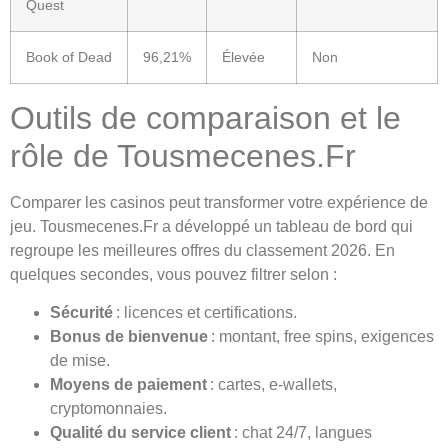
Quest
Book of Dead
96,21%
Élevée
Non
Outils de comparaison et le
rôle de Tousmecenes.Fr
Comparer les casinos peut transformer votre expérience de
jeu. Tousmecenes.Fr a développé un tableau de bord qui
regroupe les meilleures offres du classement 2026. En
quelques secondes, vous pouvez filtrer selon :
Sécurité
: licences et certifications.
Bonus de bienvenue
: montant, free spins, exigences
de mise.
Moyens de paiement
: cartes, e‑wallets,
cryptomonnaies.
Qualité du service client
: chat 24/7, langues