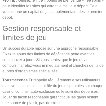
Pro Tip :
Utilisez le filtre « bonus de bienvenue + free spins »
pour identifier les sites qui offrent le meilleur départ. Cela
vous donne un capital de jeu supplémentaire dès le premier
dépôt.
Gestion responsable et
limites de jeu
Un succès durable repose sur une approche responsable.
Fixez toujours des limites de dépôt et de perte avant de
commencer à jouer. Si vous sentez que le jeu devient
compulsif, arrêtez-vous immédiatement et cherchez de l’aide
auprès d’organismes spécialisés.
Tousmecenes.Fr
rappelle régulièrement à ses utilisateurs
d’activer les outils de contrôle du jeu disponibles sur chaque
casino, comme l’auto‑exclusion ou le suivi des dépenses.
Jouer de façon responsable garantit que les gains restent
une source de plaisir, pas de stress.