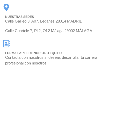
NUESTRAS SEDES
Calle Galileo 3, A07, Leganés 28914 MADRID
Calle Cuartele 7, Pl 2, Of 2 Málaga 29002 MÁLAGA
FORMA PARTE DE NUESTRO EQUIPO
Contacta con nosotros si deseas desarrollar tu carrera
profesional con nosotros