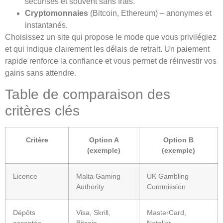
sécurisés et souvent sans frais.
Cryptomonnaies
(Bitcoin, Ethereum) – anonymes et
instantanés.
Choisissez un site qui propose le mode que vous privilégiez
et qui indique clairement les délais de retrait. Un paiement
rapide renforce la confiance et vous permet de réinvestir vos
gains sans attendre.
Table de comparaison des
critères clés
Critère
Option A
Option B
(exemple)
(exemple)
Licence
Malta Gaming
UK Gambling
Authority
Commission
Dépôts
Visa, Skrill,
MasterCard,
acceptés
Bitcoin
Neteller