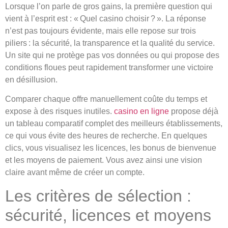
Lorsque l’on parle de gros gains, la première question qui
vient à l’esprit est : « Quel casino choisir ? ». La réponse
n’est pas toujours évidente, mais elle repose sur trois
piliers : la sécurité, la transparence et la qualité du service.
Un site qui ne protège pas vos données ou qui propose des
conditions floues peut rapidement transformer une victoire
en désillusion.
Comparer chaque offre manuellement coûte du temps et
expose à des risques inutiles.
casino en ligne
propose déjà
un tableau comparatif complet des meilleurs établissements,
ce qui vous évite des heures de recherche. En quelques
clics, vous visualisez les licences, les bonus de bienvenue
et les moyens de paiement. Vous avez ainsi une vision
claire avant même de créer un compte.
Les critères de sélection :
sécurité, licences et moyens