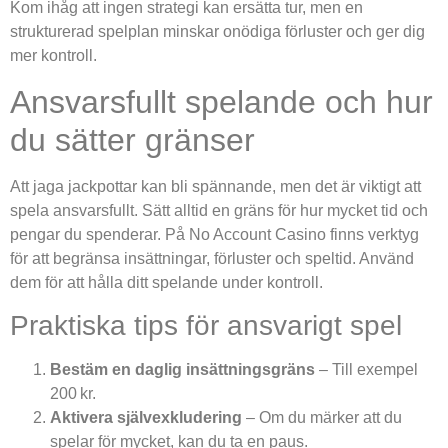
Kom ihåg att ingen strategi kan ersätta tur, men en
strukturerad spelplan minskar onödiga förluster och ger dig
mer kontroll.
Ansvarsfullt spelande och hur
du sätter gränser
Att jaga jackpottar kan bli spännande, men det är viktigt att
spela ansvarsfullt. Sätt alltid en gräns för hur mycket tid och
pengar du spenderar. På No Account Casino finns verktyg
för att begränsa insättningar, förluster och speltid. Använd
dem för att hålla ditt spelande under kontroll.
Praktiska tips för ansvarigt spel
Bestäm en daglig insättningsgräns
– Till exempel
200 kr.
Aktivera självexkludering
– Om du märker att du
spelar för mycket, kan du ta en paus.