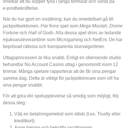
innebär att du slipper fylla i långa formulär och vänta på
e‑postbekräftelse.
När du har gjort en insättning, kan du omedelbart gå till
jackpottsektionen. Här finns spel som
Mega Moolah
,
Divine
Fortune
och
Hall of Gods
. Alla dessa spel drivs av ledande
mjukvaruleverantörer som Microgaming och NetEnt. De har
beprövad rättvisa och transparenta slumalgoritmer.
Uttagsprocessen är lika snabb. Enligt en oberoende studie
behandlar No Account Casino uttag i genomsnitt inom 12
timmar. Många spelare rapporterar att de får sina pengar
samma dag. Detta är viktigt för jackpottvinnare som vill ha
sina pengar snabbt.
För att göra din spelupplevelse så smidig som möjligt, följ
dessa steg:
Välj en betalningsmetod som stöds (t.ex. Trustly eller
kreditkort).
Ange belopp och bekräfta insättningen.