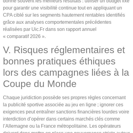
donne souvent les meilleurs résultats : utiliser un budget fixe
pour garantir une visibilité continue tout en appliquant un
CPA ciblé sur les segments hautement rentables identifiés
grâce aux analyses comportementales précédentes
réalisées par Uic.Fr dans son rapport annuel
« comparatif 2026 ».
V. Risques réglementaires et
bonnes pratiques éthiques
lors des campagnes liées à la
Coupe du Monde
Chaque juridiction possède ses propres règles concernant
la publicité sportive associée au jeu en ligne ; ignorer ces
exigences peut entraîner sanctions financières lourdes voire
interdiction d’opérer dans certains marchés clés comme
l’Allemagne ou la France métropolitaine. Les opérateurs