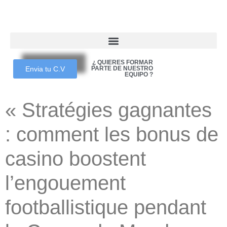
¿ QUIERES FORMAR
Envia tu C.V
PARTE DE NUESTRO
EQUIPO ?
« Stratégies gagnantes
: comment les bonus de
casino boostent
l’engouement
footballistique pendant