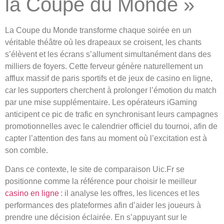
la Coupe du Monde »
La Coupe du Monde transforme chaque soirée en un
véritable théâtre où les drapeaux se croisent, les chants
s’élèvent et les écrans s’allument simultanément dans des
milliers de foyers. Cette ferveur génère naturellement un
afflux massif de paris sportifs et de jeux de casino en ligne,
car les supporters cherchent à prolonger l’émotion du match
par une mise supplémentaire. Les opérateurs iGaming
anticipent ce pic de trafic en synchronisant leurs campagnes
promotionnelles avec le calendrier officiel du tournoi, afin de
capter l’attention des fans au moment où l’excitation est à
son comble.
Dans ce contexte, le site de comparaison Uic.Fr se
positionne comme la référence pour choisir le meilleur
casino en ligne
: il analyse les offres, les licences et les
performances des plateformes afin d’aider les joueurs à
prendre une décision éclairée. En s’appuyant sur le