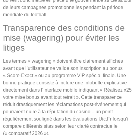
doivent donc mettre en place une gouvernance stricte autour
de leurs campagnes promotionnelles pendant la période
mondiale du football.
Transparence des conditions de
mise (wagering) pour éviter les
litiges
Les termes « wagering » doivent être clairement affichés
avant que l’utilisateur ne valide son inscription au bonus
« Score‑Exact » ou au programme VIP spécial finale. Une
bonne pratique consiste à inclure une infobulle explicative
directement dans l’interface mobile indiquant « Réalisez x25
votre mise bonus avant tout retrait ». Cette transparence
réduit drastiquement les réclamations post‑événement qui
pourraient nuire à la réputation du casino – un point
régulièrement souligné dans les évaluations Uic.Fr lorsqu’il
compare différents sites selon leur clarté contractuelle
(« comparatif 2026 »).