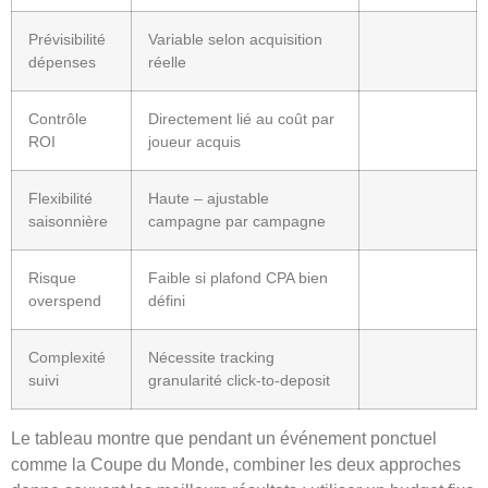
Prévisibilité
Variable selon acquisition
dépenses
réelle
Contrôle
Directement lié au coût par
ROI
joueur acquis
Flexibilité
Haute – ajustable
saisonnière
campagne par campagne
Risque
Faible si plafond CPA bien
overspend
défini
Complexité
Nécessite tracking
suivi
granularité click‑to‑deposit
Le tableau montre que pendant un événement ponctuel
comme la Coupe du Monde, combiner les deux approches