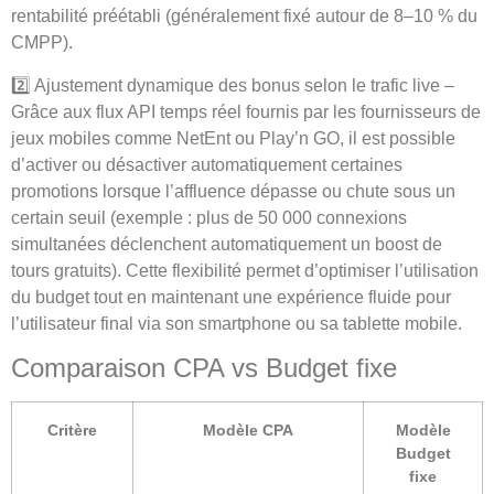
rentabilité préétabli (généralement fixé autour de 8–10 % du
CMPP).
2️⃣ Ajustement dynamique des bonus selon le trafic live –
Grâce aux flux API temps réel fournis par les fournisseurs de
jeux mobiles comme NetEnt ou Play’n GO, il est possible
d’activer ou désactiver automatiquement certaines
promotions lorsque l’affluence dépasse ou chute sous un
certain seuil (exemple : plus de 50 000 connexions
simultanées déclenchent automatiquement un boost de
tours gratuits). Cette flexibilité permet d’optimiser l’utilisation
du budget tout en maintenant une expérience fluide pour
l’utilisateur final via son smartphone ou sa tablette mobile.
Comparaison CPA vs Budget fixe
Critère
Modèle CPA
Modèle
Budget
fixe