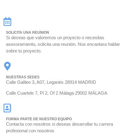
SOLICITA UNA REUNION
Si deseas que valoremos un proyecto o necesitas
asesoramiento, solicita una reunión. Nos encantara hablar
sobre tu proyecto.
NUESTRAS SEDES
Calle Galileo 3, A07, Leganés 28914 MADRID
Calle Cuartele 7, Pl 2, Of 2 Málaga 29002 MÁLAGA
FORMA PARTE DE NUESTRO EQUIPO
Contacta con nosotros si deseas desarrollar tu carrera
profesional con nosotros