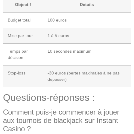
Objectif
Détails
Budget total
100 euros
Mise par tour
1 à 5 euros
Temps par
10 secondes maximum
décision
Stop-loss
-30 euros (pertes maximales à ne pas
dépasser)
Questions-réponses :
Comment puis-je commencer à jouer
aux tournois de blackjack sur Instant
Casino ?