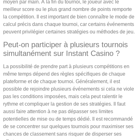
moyen par main. À la fin du tournoi, le joueur avec le
meilleur score ou le plus grand nombre de points remporte
la compétition. Il est important de bien connaître le mode de
calcul précis dans chaque tournoi, car certains événements
peuvent privilégier certaines stratégies ou méthodes de jeu.
Peut-on participer à plusieurs tournois
simultanément sur Instant Casino ?
La possibilité de prendre part à plusieurs compétitions en
même temps dépend des règles spécifiques de chaque
plateforme et de chaque tournoi. Généralement, il est
possible de rejoindre plusieurs événements si cela ne viole
pas les conditions imposées, mais cela peut ralentir le
rythme et compliquer la gestion de ses stratégies. Il faut
aussi faire attention à ne pas dépasser ses limites
potentielles de mise ou de temps dédié. Il est recommandé
de se concentrer sur quelques tournois pour maximiser ses
chances de classement sans risquer de disperser ses