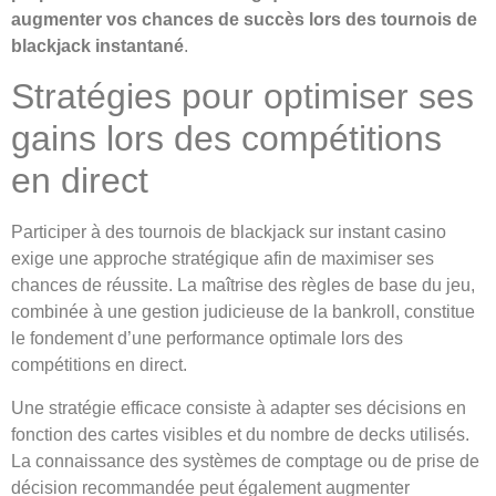
augmenter vos chances de succès lors des tournois de
blackjack instantané
.
Stratégies pour optimiser ses
gains lors des compétitions
en direct
Participer à des tournois de blackjack sur instant casino
exige une approche stratégique afin de maximiser ses
chances de réussite. La maîtrise des règles de base du jeu,
combinée à une gestion judicieuse de la bankroll, constitue
le fondement d’une performance optimale lors des
compétitions en direct.
Une stratégie efficace consiste à adapter ses décisions en
fonction des cartes visibles et du nombre de decks utilisés.
La connaissance des systèmes de comptage ou de prise de
décision recommandée peut également augmenter