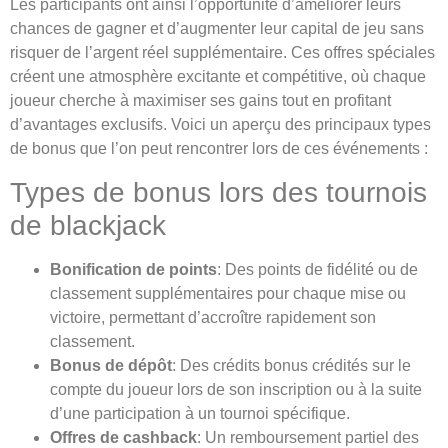
Les participants ont ainsi l’opportunité d’améliorer leurs
chances de gagner et d’augmenter leur capital de jeu sans
risquer de l’argent réel supplémentaire. Ces offres spéciales
créent une atmosphère excitante et compétitive, où chaque
joueur cherche à maximiser ses gains tout en profitant
d’avantages exclusifs. Voici un aperçu des principaux types
de bonus que l’on peut rencontrer lors de ces événements :
Types de bonus lors des tournois
de blackjack
Bonification de points
: Des points de fidélité ou de
classement supplémentaires pour chaque mise ou
victoire, permettant d’accroître rapidement son
classement.
Bonus de dépôt
: Des crédits bonus crédités sur le
compte du joueur lors de son inscription ou à la suite
d’une participation à un tournoi spécifique.
Offres de cashback
: Un remboursement partiel des