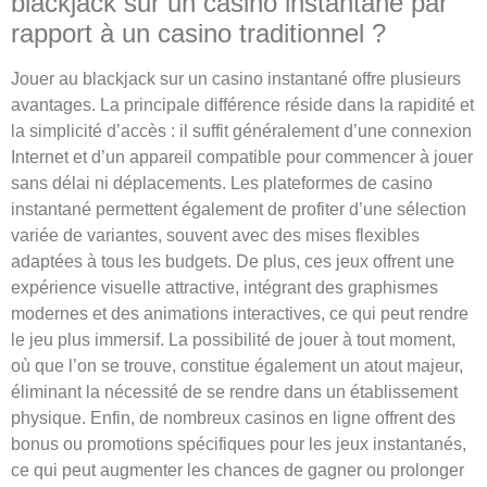
blackjack sur un casino instantané par
rapport à un casino traditionnel ?
Jouer au blackjack sur un casino instantané offre plusieurs
avantages. La principale différence réside dans la rapidité et
la simplicité d’accès : il suffit généralement d’une connexion
Internet et d’un appareil compatible pour commencer à jouer
sans délai ni déplacements. Les plateformes de casino
instantané permettent également de profiter d’une sélection
variée de variantes, souvent avec des mises flexibles
adaptées à tous les budgets. De plus, ces jeux offrent une
expérience visuelle attractive, intégrant des graphismes
modernes et des animations interactives, ce qui peut rendre
le jeu plus immersif. La possibilité de jouer à tout moment,
où que l’on se trouve, constitue également un atout majeur,
éliminant la nécessité de se rendre dans un établissement
physique. Enfin, de nombreux casinos en ligne offrent des
bonus ou promotions spécifiques pour les jeux instantanés,
ce qui peut augmenter les chances de gagner ou prolonger